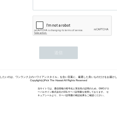
したいのは、ワンランク上のハワイアンスタイル」を合い言葉に、厳選した良いものだけをお届け
Copylight(c)Pick The Hawaii All Rights Reserved
当サイトでは、通信情報の暗号化と実在性の証明のため、GMOグロ
ーバルサイン株式会社のSSLサーバ証明書を使用しております。 セ
キュアシールより、サーバ証明書の検証結果をご確認ください。